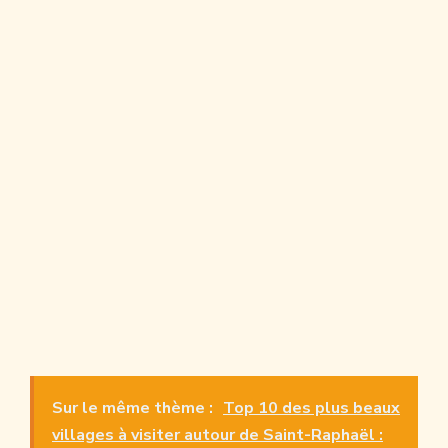
Sur le même thème :
Top 10 des plus beaux
villages à visiter autour de Saint-Raphaël :