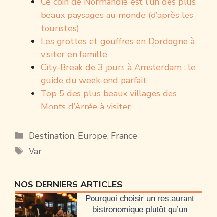
Ce coin de Normandie est l’un des plus
beaux paysages au monde (d’après les
touristes)
Les grottes et gouffres en Dordogne à
visiter en famille
City-Break de 3 jours à Amsterdam : le
guide du week-end parfait
Top 5 des plus beaux villages des
Monts d’Arrée à visiter
Catégories
Destination
,
Europe
,
France
Étiquettes
Var
NOS DERNIERS ARTICLES
Pourquoi choisir un restaurant
bistronomique plutôt qu’un